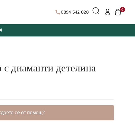
0
0894 542 828

о с диаманти детелина
ждаете се от помощ?