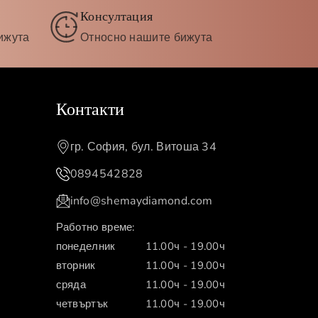
Консултация
ижута
Относно нашите бижута
Контакти
гр. София, бул. Витоша 34
0894542828
info@shemaydiamond.com
Работно време:
понеделник
11.00ч - 19.00ч
вторник
11.00ч - 19.00ч
сряда
11.00ч - 19.00ч
четвъртък
11.00ч - 19.00ч