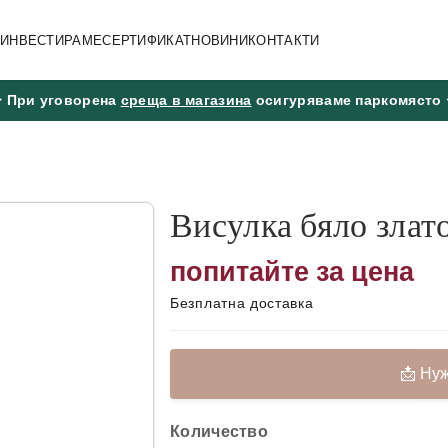
А ИНВЕСТИРАМЕ
СЕРТИФИКАТ
НОВИНИ
КОНТАКТИ
🢖 При уговорена
среща в магазина
осигуряваме паркомясто 
Висулка бяло злат
попитайте за цена
Безплатна доставка
📩 Ну
📞 Обадете ни се
Количество