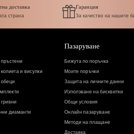
тна доставка
Гаранция
ата страна
За качество на нашите б
Пазаруване
 пръстени
Бижута по поръчка
колиета и висулки
Моите поръчки
 обеци
Защита на личните данни
омплекти
Използване на бисквитки
 гривни
Общи условия
нни диаманти
Онлайн пазаруване
Методи на плащане
Доставка