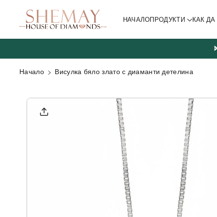
ване към
съдържа
НАЧАЛО
ПРОДУКТИ
КАК Д
нието
Начало
Висулка бяло злато с диаманти детелина
Прескочи
към
информа
цията за
продукта