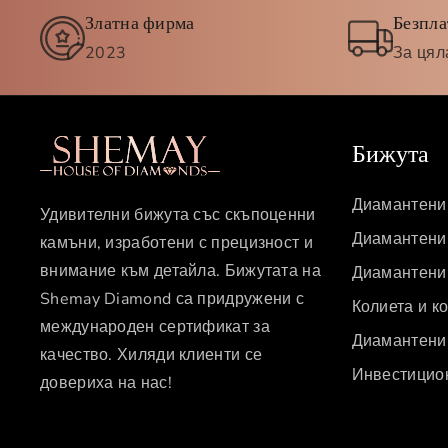
Златна фирма
Безпла
2023
За цял
Бижута
Диамантени
Удивителни бижута със скъпоценни
Диамантени 
камъни, изработени с прецизност и
внимание към детайла. Бижутата на
Диамантени
Shemay Diamond са придружени с
Колиета и к
международен сертификат за
Диамантени
качество. Хиляди клиенти се
Инвестицио
довериха на нас!