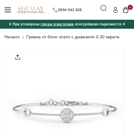
ане към
0
съдържан
0894 542 828
ието
🢖 При уговорена
среща в магазина
осигуряваме паркомясто 🢔
Начало
Гривна от бяло злато с диаманти 0.30 карата
Прескочи
към
информац
ията за
продукта