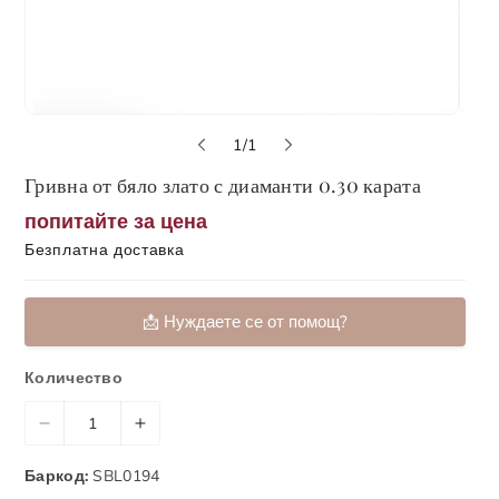
о
1
/
1
т
Гривна от бяло злато с диаманти 0.30 карата
попитайте за цена
Безплатна доставка
📩 Нуждаете се от помощ?
📞 Обадете ни се
Количество
📬 Форма за контакт
Н
У
📹 Запази онлайн среща с консултант
а
в
Баркод:
SBL0194
м
е