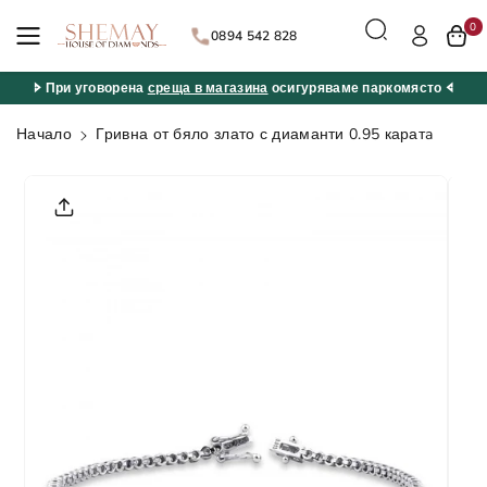
ане към
0
съдържан
0894 542 828
ието
🢖 При уговорена
среща в магазина
осигуряваме паркомясто 🢔
Начало
Гривна от бяло злато с диаманти 0.95 каратa
Прескочи
към
информац
ията за
продукта