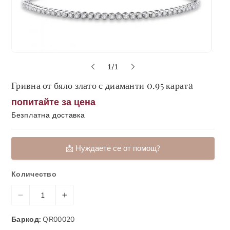
о
1
/
1
т
Гривна от бяло злато с диаманти 0.95 каратa
попитайте за цена
Безплатна доставка
📩 Нуждаете се от помощ?
📞 Обадете ни се
Количество
📬 Форма за контакт
Н
У
📹 Запази онлайн среща с консултант
а
в
Баркод:
QR00020
м
е