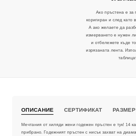
Ако пръстена е за
коригиран и след като 
А ако желаете да разб
измерването е нужен ли
и отбележете къде то
изрязаната лента. Изпо
таблица
ОПИСАНИЕ
СЕРТИФИКАТ
РАЗМЕР
Мечтания от хиляди жени годежен пръстен е тук! 14 к
прибрано. Годежният пръстен с нисък захват на диама