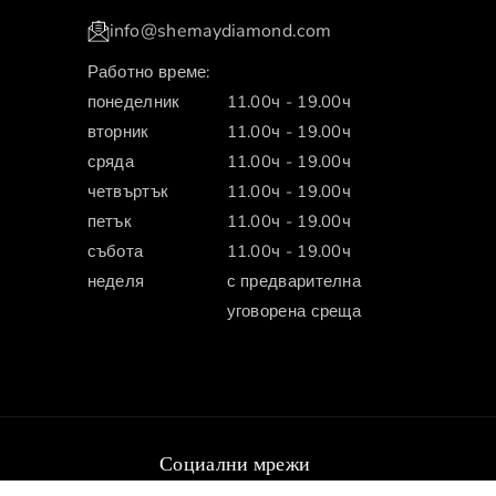
info@shemaydiamond.com
Работно време:
понеделник
11.00ч - 19.00ч
вторник
11.00ч - 19.00ч
сряда
11.00ч - 19.00ч
четвъртък
11.00ч - 19.00ч
петък
11.00ч - 19.00ч
събота
11.00ч - 19.00ч
неделя
с предварителна
уговорена среща
Социални мрежи