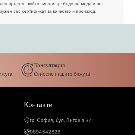
жен пръстен, който винаги ще бъде на мода и ще
ружен със сертификат за качество и произход.
Консултация
ижута
Относно нашите бижута
Контакти
гр. София, бул. Витоша 34
0894542828