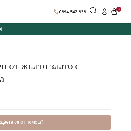
0
0894 542 828

н от жълто злато с
а
ждаете се от помощ?