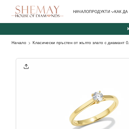
ване към
съдържа
НАЧАЛО
ПРОДУКТИ
КАК Д
нието
Начало
Класически пръстен от жълто злато с диамант 0
Прескочи
към
информа
цията за
продукта