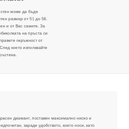
ъстен може да бъде
тен размер от 51 до 56.
ен и от Вас самите. За
обиколката на пръста си
аправете окръжност от
 След което използвайте
ръстена.
екрасен диамант, поставен максимално ниско и
дпочитан, заради удобството, което носи, като