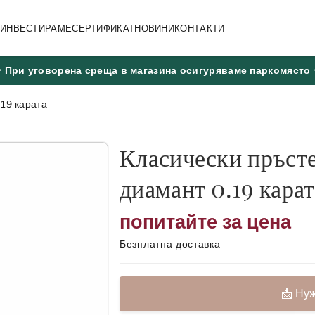
А ИНВЕСТИРАМЕ
СЕРТИФИКАТ
НОВИНИ
КОНТАКТИ
🢖 При уговорена
среща в магазина
осигуряваме паркомясто 
.19 карата
Класически пръсте
диамант 0.19 карат
попитайте за цена
Безплатна доставка
📩 Ну