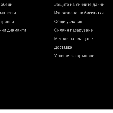
м
а
 обеци
Защита на личните данни
а
м
омплекти
Използване на бисквитки
н
а
т
н
 гривни
Общи условия
0
т
нни диаманти
Онлайн пазаруване
.
0
1
.
Методи на плащане
9
1
Доставка
к
9
Условия за връщане
а
к
р
а
а
р
т
а
а
т
а