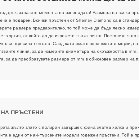
т
о
о
т
 подарък, запазете момента на изненадата! Размера на всеки пр
з
о
вече е подарен. Всички пръстени от Shemay Diamond са в стандар
а
з
ерете размера предварително, то той може да бъде лесно измер
К
а
ст хартия, от който да да изрежете тънка лента. Поставете я на 
л
К
чно се пресича лентата. След като имате вече взетите мерки, н
а
л
лзвайте линия, за да измерите диаметъра на окръжността в mm.
с
а
та, за да преобразувате размера от mm в обикновен размер на п
и
с
ч
и
е
ч
с
е
к
с
и
к
п
и
 НА ПРЪСТЕНИ
р
п
ъ
р
арата жълто злато с полиран завършек, фина златна халка и пр
с
ъ
нта е един от най-търсените модели годежни пръстени. Той е пре