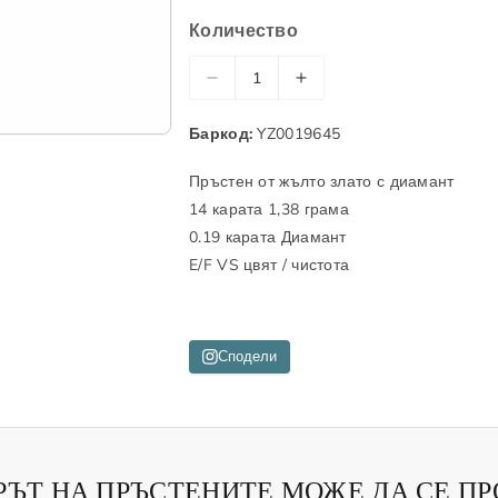
📞 Обадете ни се
Количество
📬 Форма за контакт
Н
У
📹 Запази онлайн среща с консулта
а
в
Баркод:
YZ0019645
м
е
а
л
Пръстен от жълто злато с диамант
л
и
14 карата 1,38 грама
и
ч
0.19 карата Диамант
к
и
E/F VS цвят / чистота
о
к
л
о
и
л
ч
и
Сподели
е
ч
с
е
т
с
в
т
РЪТ НА ПРЪСТЕНИТЕ МОЖЕ ДА СЕ П
о
в