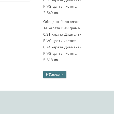
0.30 карата Диаманти
т
о
F VS цвят / чистота
о
т
2 549 лв.
з
о
Обеци от бяло злато
а
з
К
а
14 карата 6,49 грама
о
К
0.31 карата Диаманти
м
о
F VS цвят / чистота
п
м
0.74 карата Диаманти
л
п
F VS цвят / чистота
е
л
5 618 лв.
к
е
т
к
Сподели
п
т
р
п
ъ
р
с
ъ
т
с
е
т