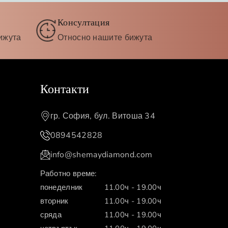
Консултация
ижута
Относно нашите бижута
Контакти
гр. София, бул. Витоша 34
0894542828
info@shemaydiamond.com
Работно време:
понеделник
11.00ч - 19.00ч
вторник
11.00ч - 19.00ч
сряда
11.00ч - 19.00ч