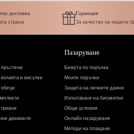
н
е
,
н
тна доставка
Гаранция
к
,
о
к
ата страна
За качество на нашите б
л
о
и
л
е
и
и
е
Пазаруване
о
и
б
о
 пръстени
Бижута по поръчка
е
б
колиета и висулки
Моите поръчки
ц
е
и
ц
 обеци
Защита на личните данни
с
и
омплекти
Използване на бисквитки
д
с
и
д
 гривни
Общи условия
а
и
нни диаманти
Онлайн пазаруване
м
а
Методи на плащане
а
м