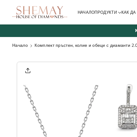
ване към
съдържа
НАЧАЛО
ПРОДУКТИ
КАК Д
нието
Начало
Комплект пръстен, колие и обеци с диаманти 2.
Прескочи
към
информа
цията за
продукта