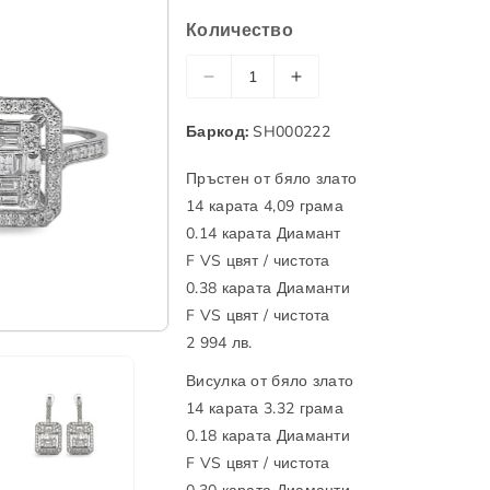
📞 Обадете ни се
Количество
📬 Форма за контакт
Н
У
📹 Запази онлайн среща с консулта
а
в
Баркод:
SH000222
м
е
а
л
Пръстен от бяло злато
л
и
14 карата 4,09 грама
и
ч
0.14 карата Диамант
к
и
F VS цвят / чистота
о
к
0.38 карата Диаманти
л
о
F VS цвят / чистота
и
л
2 994 лв.
ч
и
е
ч
Висулка от бяло злато
с
е
14 карата 3.32 грама
т
с
0.18 карата Диаманти
в
т
F VS цвят / чистота
о
в