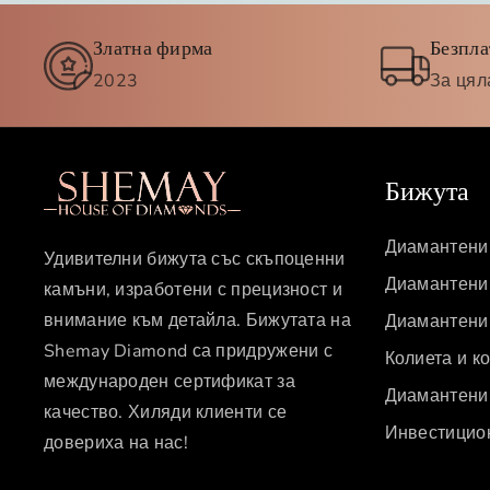
Златна фирма
Безпла
2023
За цял
Бижута
Диамантени
Удивителни бижута със скъпоценни
Диамантени 
камъни, изработени с прецизност и
внимание към детайла. Бижутата на
Диамантени
Shemay Diamond са придружени с
Колиета и к
международен сертификат за
Диамантени
качество. Хиляди клиенти се
Инвестицио
довериха на нас!