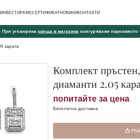
А ИНВЕСТИРАМЕ
СЕРТИФИКАТ
НОВИНИ
КОНТАКТИ
🢖 При уговорена
среща в магазина
осигуряваме паркомясто 
05 карата
Комплект пръстен,
диаманти 2.05 кар
попитайте за цена
Безплатна доставка
📩 Ну