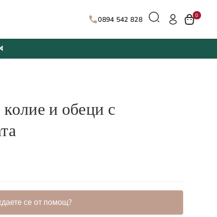
0
0894 542 828

 колие и обеци с
ата
ждаете се от помощ?