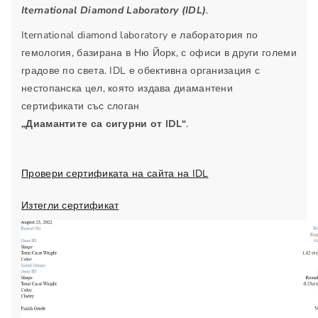
у
Р
Iternational Diamond Laboratory (IDL)
.
б
у
Iternational diamond laboratory е лаборатория по
и
б
гемология, базирана в Ню Йорк, с офиси в други големи
н
и
градове по света. IDL е обективна организация с
ж
н
ъ
ж
нестопанска цел, която издава диамантени
л
ъ
сертификати със слоган
т
л
„Диамантите са сигурни от IDL“
.
о
т
з
о
л
з
Провери сертификата на сайта на IDL
а
л
Изтегли сертификат
т
а
о
т
2
о
.
2
0
.
7
0
к
7