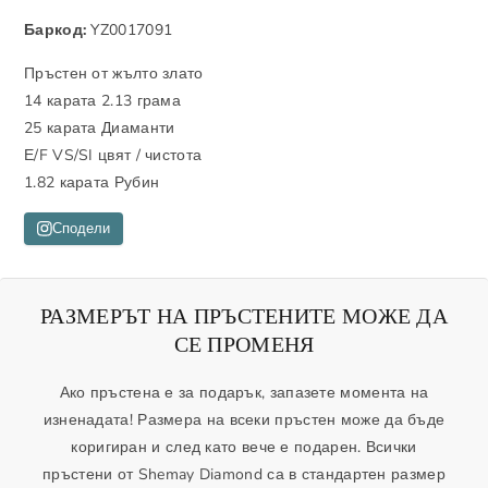
а
в
Баркод:
YZ0017091
м
е
а
л
Пръстен от жълто злато
л
и
14 карата 2.13 грама
и
ч
25 карата Диаманти
к
и
Е/F VS/SI цвят / чистота
о
к
1.82 карата Рубин
л
о
и
л
Сподели
ч
и
е
ч
с
е
РАЗМЕРЪТ НА ПРЪСТЕНИТЕ МОЖЕ ДА
т
с
СЕ ПРОМЕНЯ
в
т
о
в
Ако пръстена е за подарък, запазете момента на
т
о
изненадата! Размера на всеки пръстен може да бъде
о
т
коригиран и след като вече е подарен. Всички
з
о
пръстени от Shemay Diamond са в стандартен размер
а
з