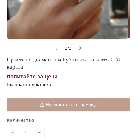
о
1
/
3
т
Пръстен с диаманти и Рубин жълто злато 2.07
карата
попитайте за цена
Безплатна доставка
📩 Нуждаете се от помощ?
📞 Обадете ни се
Количество
📬 Форма за контакт
Н
У
📹 Запази онлайн среща с консултант