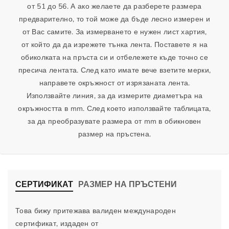
от 51 до 56. А ако желаете да разберете размера
П
а
предварително, то той може да бъде лесно измерен и
р
П
от Вас самите. За измерването е нужен лист хартия,
ъ
р
от който да да изрежете тънка лента. Поставете я на
с
ъ
обиколката на пръста си и отбележете къде точно се
т
с
пресича лентата. След като имате вече взетите мерки,
е
т
направете окръжност от изрязаната лента.
н
е
Използвайте линия, за да измерите диаметъра на
с
н
д
с
окръжността в mm. След което използвайте таблицата,
и
д
за да преобразувате размера от mm в обикновен
а
и
размер на пръстена.
м
а
а
м
н
а
т
н
СЕРТИФИКАТ
РАЗМЕР НА ПРЪСТЕНИ
и
т
и
и
Това бижу притежава валиден международен
Р
и
сертификат, издаден от