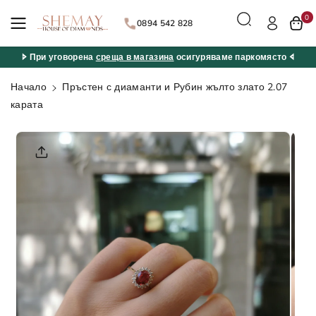
ане към
0
съдържан
0894 542 828
ието
🢖 При уговорена
среща в магазина
осигуряваме паркомясто 🢔
Начало
Пръстен с диаманти и Рубин жълто злато 2.07
карата
Прескочи
към
информац
ията за
продукта