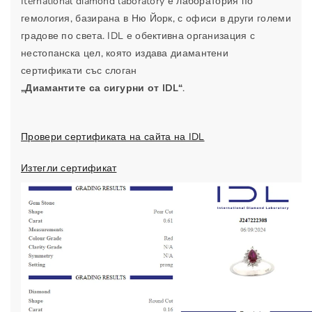
Iternational diamond laboratory е лаборатория по
т
н
гемология, базирана в Ню Йорк, с офиси в други големи
и
т
градове по света. IDL е обективна организация с
0
и
.
0
нестопанска цел, която издава диамантени
7
.
сертификати със слоган
7
7
„Диамантите са сигурни от IDL“
.
к
7
а
к
р
а
Провери сертификата на сайта на IDL
а
р
Изтегли сертификат
т
а
а
т
а