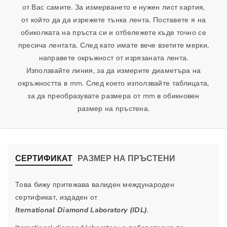
от Вас самите. За измерването е нужен лист хартия,
ъ
р
от който да да изрежете тънка лента. Поставете я на
с
ъ
обиколката на пръста си и отбележете къде точно се
т
с
пресича лентата. След като имате вече взетите мерки,
е
т
направете окръжност от изрязаната лента.
н
е
Използвайте линия, за да измерите диаметъра на
с
н
р
с
окръжността в mm. След което използвайте таблицата,
у
р
за да преобразувате размера от mm в обикновен
б
у
размер на пръстена.
и
б
н
и
и
н
д
и
СЕРТИФИКАТ
РАЗМЕР НА ПРЪСТЕНИ
и
д
а
и
Това бижу притежава валиден международен
м
а
сертификат, издаден от
а
м
Iternational Diamond Laboratory (IDL)
.
н
а