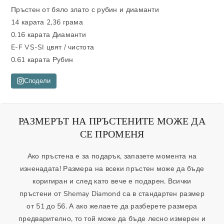
а
л
Пръстен от бяло злато с рубин и диаманти
л
и
14 карата 2,36 грама
и
ч
0.16 карата Диаманти
к
и
E-F VS-SI цвят / чистота
о
к
0.61 карата Рубин
л
о
и
л
Сподели
ч
и
е
ч
с
е
РАЗМЕРЪТ НА ПРЪСТЕНИТЕ МОЖЕ ДА
т
с
СЕ ПРОМЕНЯ
в
т
о
в
Ако пръстена е за подарък, запазете момента на
т
о
изненадата! Размера на всеки пръстен може да бъде
о
т
коригиран и след като вече е подарен. Всички
з
о
пръстени от Shemay Diamond са в стандартен размер
а
з
от 51 до 56. А ако желаете да разберете размера
П
а
предварително, то той може да бъде лесно измерен и
р
П