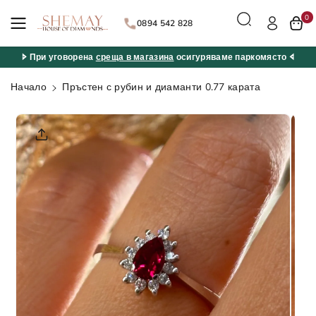
ане към
0
съдържан
0894 542 828
ието
🢖 При уговорена
среща в магазина
осигуряваме паркомясто 🢔
Начало
Пръстен с рубин и диаманти 0.77 карата
Прескочи
към
информац
ията за
продукта