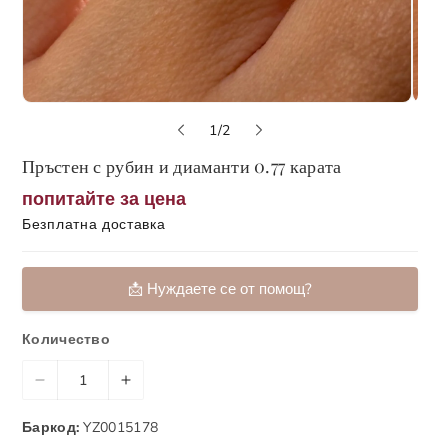
о
1
/
2
т
Пръстен с рубин и диаманти 0.77 карата
попитайте за цена
Безплатна доставка
📩 Нуждаете се от помощ?
📞 Обадете ни се
Количество
📬 Форма за контакт
Н
У
📹 Запази онлайн среща с консултант
а
в
Баркод:
YZ0015178
м
е