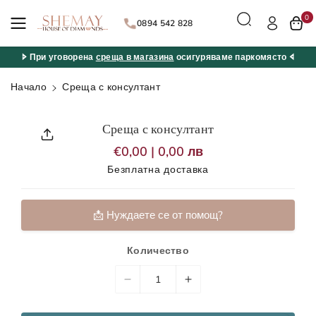
ане към
0
съдържан
0894 542 828
ието
🢖 При уговорена
среща в магазина
осигуряваме паркомясто 🢔
Начало
Среща с консултант
Прескочи
към
Среща с консултант
информац
ията за
Р
€0,00
| 0,00 лв
продукта
е
Безплатна доставка
д
о
в
н
📩 Нуждаете се от помощ?
а
ц
📞 Обадете ни се
е
Количество
н
а
📬 Форма за контакт
Н
У
📹 Запази онлайн среща с консултант
а
в