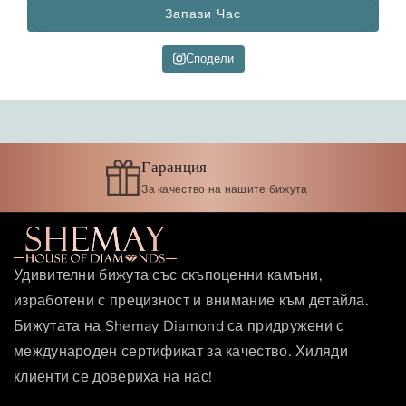
м
е
Запази Час
а
л
л
и
Сподели
и
ч
к
и
о
к
л
о
и
л
Гаранция
ч
и
За качество на нашите бижута
е
ч
с
е
т
с
в
т
Удивителни бижута със скъпоценни камъни,
о
в
изработени с прецизност и внимание към детайла.
т
о
Бижутата на Shemay Diamond са придружени с
о
т
международен сертификат за качество. Хиляди
з
о
а
з
клиенти се довериха на нас!
С
а